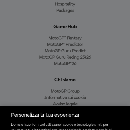
Hospitality
Packages
Game Hub
MotoGP™ Fantasy
MotoGP™ Predictor
MotoGP Guru Predict
MotoGP Guru Racing 25/26
MotoGP™26
Chi siamo
MotoGP Group
Informativa sui cookie
Avviso legale
Informativa sulla privacy
Personalizza la tua esperienza
Condizioni di acquisto
Dorna e i suoi fornitori utilizzano i cookie e tecnologie simili per