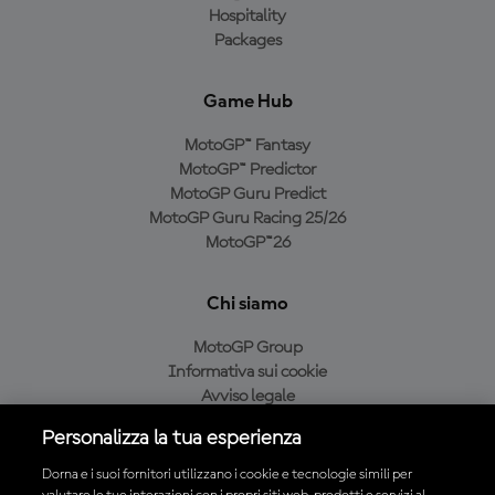
Hospitality
Packages
Game Hub
MotoGP™ Fantasy
MotoGP™ Predictor
MotoGP Guru Predict
MotoGP Guru Racing 25/26
MotoGP™26
Chi siamo
MotoGP Group
Informativa sui cookie
Avviso legale
Informativa sulla privacy
Personalizza la tua esperienza
Condizioni di acquisto
Dorna e i suoi fornitori utilizzano i cookie e tecnologie simili per