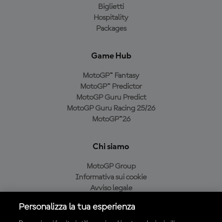
Biglietti
Hospitality
Packages
Game Hub
MotoGP™ Fantasy
MotoGP™ Predictor
MotoGP Guru Predict
MotoGP Guru Racing 25/26
MotoGP™26
Chi siamo
MotoGP Group
Informativa sui cookie
Avviso legale
Informativa sulla privacy
Personalizza la tua esperienza
Condizioni di acquisto