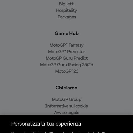
Biglietti
Hospitality
Packages
Game Hub
MotoGP™ Fantasy
MotoGP™ Predictor
MotoGP Guru Predict
MotoGP Guru Racing 25/26
MotoGP™26
Chi siamo
MotoGP Group
Informativa sui cookie
Avviso legale
Informativa sulla privacy
Personalizza la tua esperienza
Condizioni di acquisto