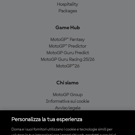
Hospitality
Packages
Game Hub
MotoGP™ Fantasy
MotoGP™ Predictor
MotoGP Guru Predict
MotoGP Guru Racing 25/26
MotoGP™26
Chi siamo
MotoGP Group
Informativa sui cookie
Avviso legale
Informativa sulla privacy
Personalizza la tua esperienza
Condizioni di acquisto
Dorna e i suoi fornitori utilizzano i cookie e tecnologie simili per