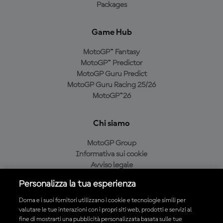
Packages
Game Hub
MotoGP™ Fantasy
MotoGP™ Predictor
MotoGP Guru Predict
MotoGP Guru Racing 25/26
MotoGP™26
Chi siamo
MotoGP Group
Informativa sui cookie
Avviso legale
Informativa sulla privacy
Personalizza la tua esperienza
Condizioni di acquisto
Dorna e i suoi fornitori utilizzano i cookie e tecnologie simili per
valutare le tue interazioni con i propri siti web, prodotti e servizi al
fine di mostrarti una pubblicità personalizzata basata sulle tue