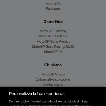
Hospitality
Packages
Game Hub
MotoGP™ Fantasy
MotoGP™ Predictor
MotoGP Guru Predict
MotoGP Guru Racing 25/26
MotoGP™26
Chi siamo
MotoGP Group
Informativa sui cookie
Avviso legale
Informativa sulla privacy
Personalizza la tua esperienza
Condizioni di acquisto
Dorna e i suoi fornitori utilizzano i cookie e tecnologie simili per