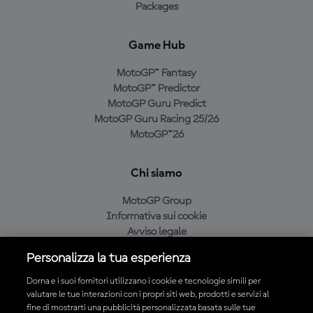
Packages
Game Hub
MotoGP™ Fantasy
MotoGP™ Predictor
MotoGP Guru Predict
MotoGP Guru Racing 25/26
MotoGP™26
Chi siamo
MotoGP Group
Informativa sui cookie
Avviso legale
Informativa sulla privacy
Personalizza la tua esperienza
Condizioni di acquisto
Dorna e i suoi fornitori utilizzano i cookie e tecnologie simili per
valutare le tue interazioni con i propri siti web, prodotti e servizi al
fine di mostrarti una pubblicità personalizzata basata sulle tue