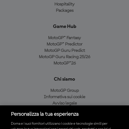
Hospitality
Packages
Game Hub
MotoGP™ Fantasy
MotoGP™ Predictor
MotoGP Guru Predict
MotoGP Guru Racing 25/26
MotoGP™26
Chi siamo
MotoGP Group
Informativa sui cookie
Avviso legale
Informativa sulla privacy
Personalizza la tua esperienza
Condizioni di acquisto
Dorna e i suoi fornitori utilizzano i cookie e tecnologie simili per