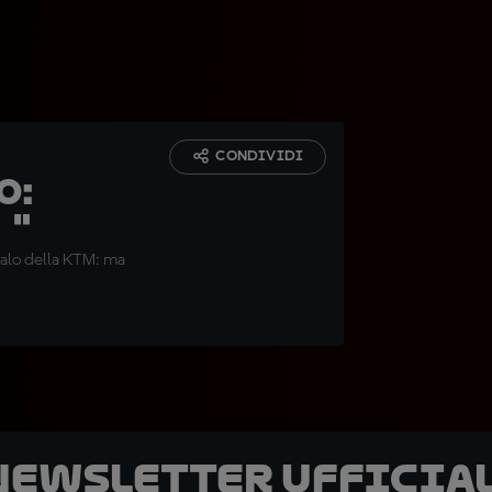
CONDIVIDI
o:
."
ualo della KTM: ma
 newsletter ufficial