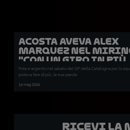
Acosta aveva Alex
Marquez nel mirin
"Con un giro in più..
Pole e argento nel sabato del GP della Catalogna per lo sq
poteva fare di più, le sue parole
16 mag 2026
Ricevi la