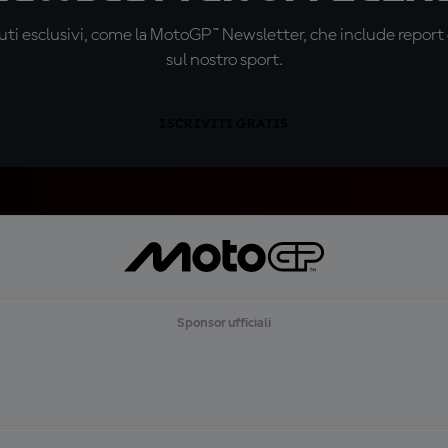
ti esclusivi, come la MotoGP™ Newsletter, che include report de
sul nostro sport.
ISCRIVITI GRATIS
Sponsor ufficiali