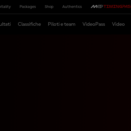
itality
Packages
Shop
Authentics
ultati
Classifiche
Piloti e team
VideoPass
Video