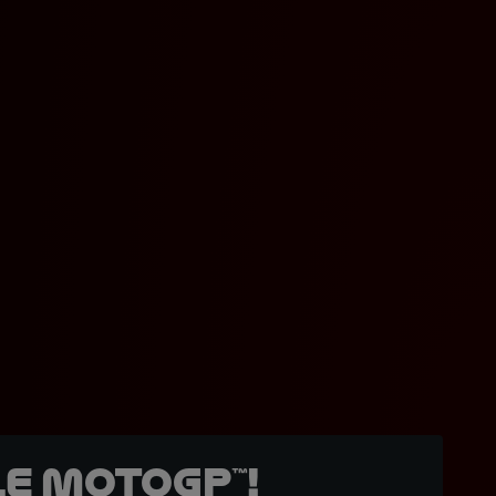
e MotoGP™!