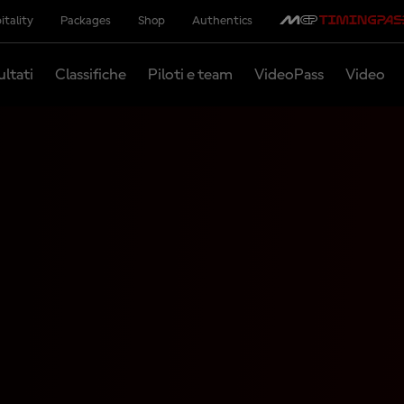
itality
Packages
Shop
Authentics
ultati
Classifiche
Piloti e team
VideoPass
Video