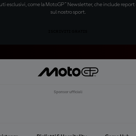
ti esclusivi, come la MotoGP™ Newsletter, che include report de
sul nostro sport.
ISCRIVITI GRATIS
Sponsor ufficiali