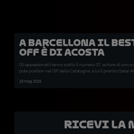
A Barcellona il Bes
Off è di Acosta
Gli appassionati hanno scelto il numero 37, autore di uno sc
pole position nel GP della Catalogna: a lui il premio Qatar A
18 mag 2026
Ricevi la