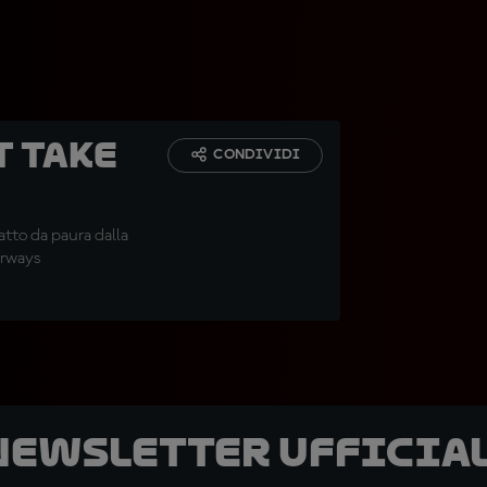
t Take
CONDIVIDI
atto da paura dalla
irways
 newsletter ufficial