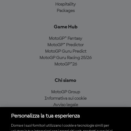
Hospitality
Packages
Game Hub
MotoGP™ Fantasy
MotoGP™ Predictor
MotoGP Guru Predict
MotoGP Guru Racing 25/26
MotoGP™26
Chi siamo
MotoGP Group
Informativa sui cookie
Avviso legale
Informativa sulla privacy
Personalizza la tua esperienza
Condizioni di acquisto
Dorna e i suoi fornitori utilizzano i cookie e tecnologie simili per