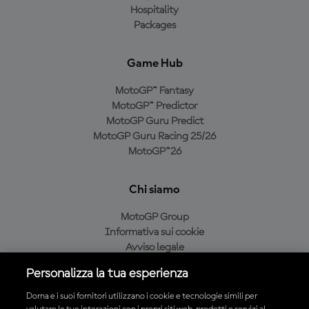
Hospitality
Packages
Game Hub
MotoGP™ Fantasy
MotoGP™ Predictor
MotoGP Guru Predict
MotoGP Guru Racing 25/26
MotoGP™26
Chi siamo
MotoGP Group
Informativa sui cookie
Avviso legale
Informativa sulla privacy
Personalizza la tua esperienza
Condizioni di acquisto
Dorna e i suoi fornitori utilizzano i cookie e tecnologie simili per