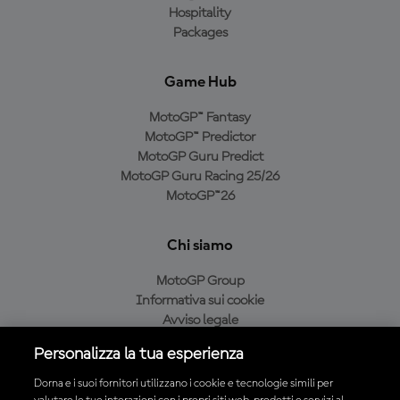
Hospitality
Packages
Game Hub
MotoGP™ Fantasy
MotoGP™ Predictor
MotoGP Guru Predict
MotoGP Guru Racing 25/26
MotoGP™26
Chi siamo
MotoGP Group
Informativa sui cookie
Avviso legale
Informativa sulla privacy
Personalizza la tua esperienza
Condizioni di acquisto
Dorna e i suoi fornitori utilizzano i cookie e tecnologie simili per