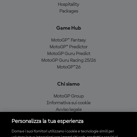
Hospitality
Packages
Game Hub
MotoGP™ Fantasy
MotoGP™ Predictor
MotoGP Guru Predict
MotoGP Guru Racing 25/26
MotoGP™26
Chi siamo
MotoGP Group
Informativa sui cookie
Avviso legale
Informativa sulla privacy
Personalizza la tua esperienza
Condizioni di acquisto
Dorna e i suoi fornitori utilizzano i cookie e tecnologie simili per