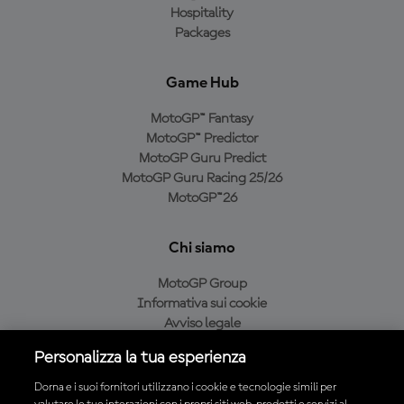
Hospitality
Packages
Game Hub
MotoGP™ Fantasy
MotoGP™ Predictor
MotoGP Guru Predict
MotoGP Guru Racing 25/26
MotoGP™26
Chi siamo
MotoGP Group
Informativa sui cookie
Avviso legale
Informativa sulla privacy
Personalizza la tua esperienza
Condizioni di acquisto
Dorna e i suoi fornitori utilizzano i cookie e tecnologie simili per