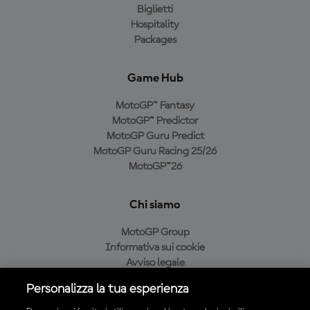
Biglietti
Hospitality
Packages
Game Hub
MotoGP™ Fantasy
MotoGP™ Predictor
MotoGP Guru Predict
MotoGP Guru Racing 25/26
MotoGP™26
Chi siamo
MotoGP Group
Informativa sui cookie
Avviso legale
Informativa sulla privacy
Personalizza la tua esperienza
Condizioni di acquisto