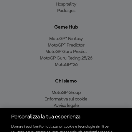
Hospitality
Packages
Game Hub
MotoGP™ Fantasy
MotoGP™ Predictor
MotoGP Guru Predict
MotoGP Guru Racing 25/26
MotoGP™26
Chi siamo
MotoGP Group
Informativa sui cookie
Avviso legale
Informativa sulla privacy
Personalizza la tua esperienza
Condizioni di acquisto
Dorna e i suoi fornitori utilizzano i cookie e tecnologie simili per