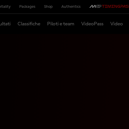
itality
Packages
Shop
Authentics
ultati
Classifiche
Piloti e team
VideoPass
Video