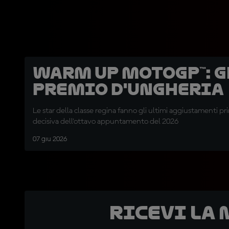
Warm Up MotoGP™: 
Premio d'Ungheria
Le star della classe regina fanno gli ultimi aggiustamenti pri
decisiva dell'ottavo appuntamento del 2026
07 giu 2026
Ricevi la