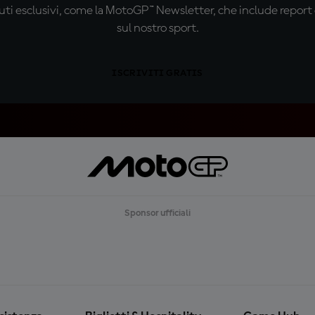
ti esclusivi, come la MotoGP™ Newsletter, che include report de
sul nostro sport.
ISCRIVITI GRATIS
Sponsor ufficiali