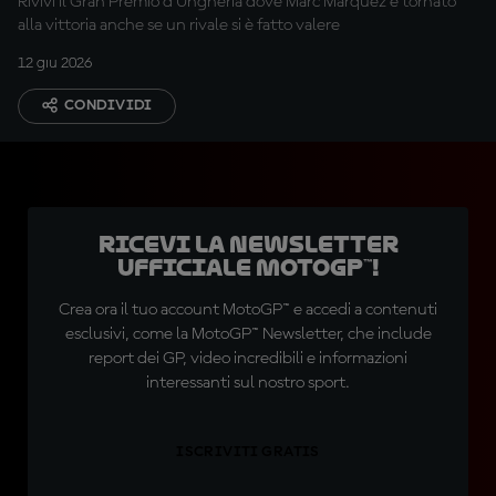
Rivivi il Gran Premio d'Ungheria dove Marc Marquez è tornato
alla vittoria anche se un rivale si è fatto valere
12 giu 2026
CONDIVIDI
Ricevi la newsletter
ufficiale MotoGP™!
Crea ora il tuo account MotoGP™ e accedi a contenuti
esclusivi, come la MotoGP™ Newsletter, che include
report dei GP, video incredibili e informazioni
interessanti sul nostro sport.
ISCRIVITI GRATIS