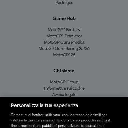
Packages
Game Hub
MotoGP™ Fantasy
MotoGP™ Predictor
MotoGP Guru Predict
MotoGP Guru Racing 25/26
MotoGP™26
Chi siamo
MotoGP Group
Informativa sui cookie
Avviso legale
Informativa sulla privacy
Personalizza la tua esperienza
Condizioni di acquisto
Dorna e i suoi fornitori utilizzano i cookie e tecnologie simili per
valutare le tue interazioni con i propri siti web, prodotti e servizi al
fine di mostrarti una pubblicità personalizzata basata sulle tue