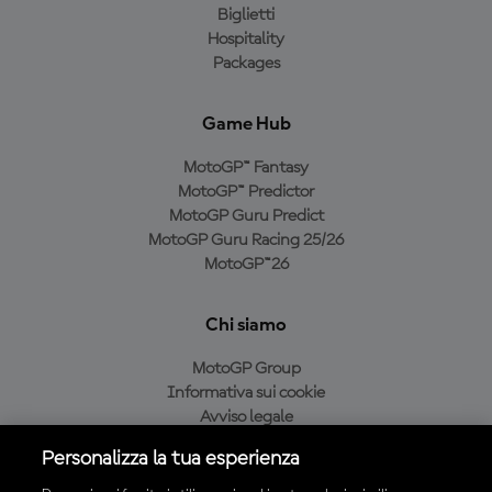
Biglietti
Hospitality
Packages
Game Hub
MotoGP™ Fantasy
MotoGP™ Predictor
MotoGP Guru Predict
MotoGP Guru Racing 25/26
MotoGP™26
Chi siamo
MotoGP Group
Informativa sui cookie
Avviso legale
Informativa sulla privacy
Personalizza la tua esperienza
Condizioni di acquisto