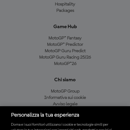
Hospitality
Packages
Game Hub
MotoGP™ Fantasy
MotoGP™ Predictor
MotoGP Guru Predict
MotoGP Guru Racing 25/26
MotoGP™26
Chi siamo
MotoGP Group
Informativa sui cookie
Avviso legale
Informativa sulla privacy
Personalizza la tua esperienza
Condizioni di acquisto
Dorna e i suoi fornitori utilizzano i cookie e tecnologie simili per