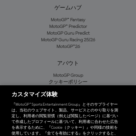
ゲームハブ
MotoGP™ Fantasy
MotoGP™ Predictor
MotoGP Guru Predict
MotoGP Guru Racing 25/26
MotoGP™26
アバウト
MotoGP Group
クッキーポリシー
利用規約
カスタマイズ体験
プライバシーポリシー
購入ポリシー
『MotoGP™ Sports Entertainment Group』とそのサプライヤー
は、当社のウェブサイト、製品、サービスとのやり取りを測
定し、利用者の閲覧習慣（例えば閲覧したページ）に基づい
て作成したプロフィールに基づいて、利用者に合わせた広告
オフィシャルアプリ
を表示するために、『Cookie（クッキー）』や同様の技術を
使用しています。『全てを有効にする』をクリックすると、