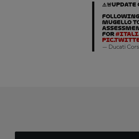
⚠️🚨Update
Following 
Mugello to
assessment
for
#Ital
pic.twitt
— Ducati Cors