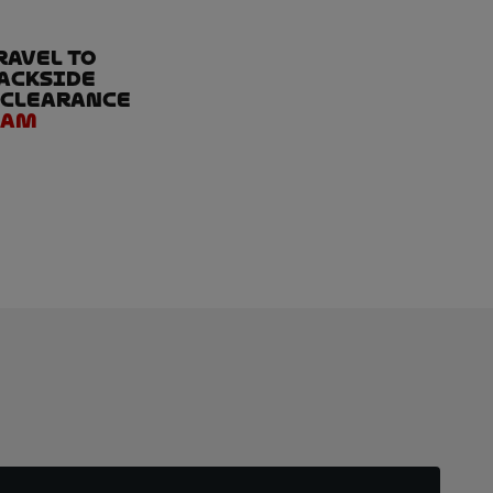
ravel to
rackside
e clearance
eam