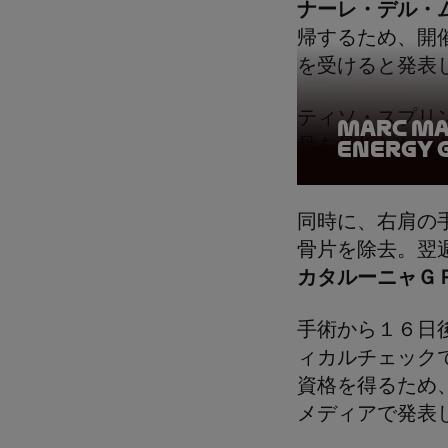
ナーレ・デル・
帰するため、開
を受けると発表
ティソ・スプリ
Marc Ma
骨を骨折したこ
Energy 
同時に、右肩の
骨片を除去。翌
カタルーニャＧ
手術から１６日
ィカルチェック
資格を得るため
メディアで発表