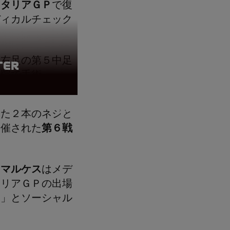
イタリアＧＰ
で復
ディカルチェック
に右足の第５中足
ter
病院で手術。
いた２本のネジと
開催された
第６戦
・マルケス
はメデ
タリアＧＰの出場
定」とソーシャル