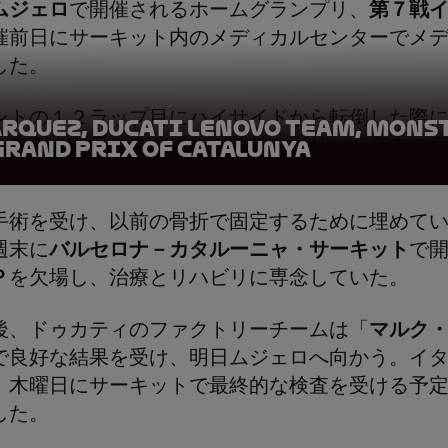
ムジェロ
で開催されるホームグランプリ、
第７戦
催前日にサーキット内のメディカルセンターでメ
した。
ントの１２ラップ目にハイサイドから転倒した際
rquez, Ducati Lenovo Team, Mons
とから、翌日にスペインの首都マドリード市内の
Grand Prix of Catalunya
手術を受け、以前の骨折で固定するために埋めて
週末に
バルセロナ－カタルーニャ・サーキット
で
Ｐ
を欠場し、治療とリハビリに専念していた。
後、ドゥカティのファクトリーチームは「
マルク
で良好な結果を受け、明日ムジェロへ向かう。イ
、木曜日にサーキットで最終的な検査を受ける予
した。