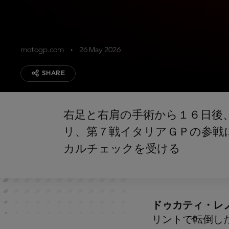
motogp.com
26 May 2026
SHARE
右足と右肩の手術から１６日後
リ、第７戦イタリアＧＰの参戦
カルチェックを受ける
ドゥカティ・レ
リントで転倒し