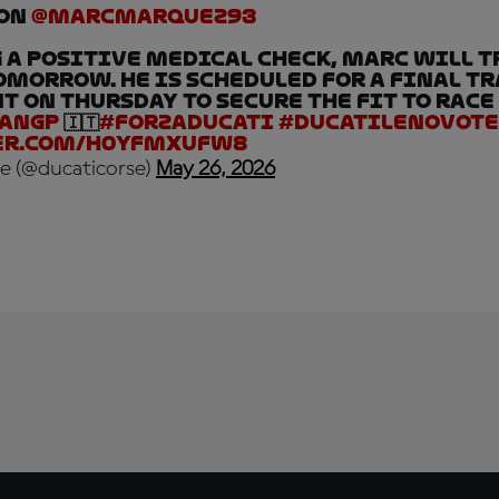
 on
@marcmarquez93
a positive medical check, Marc will t
morrow. He is scheduled for a final t
 on Thursday to secure the fit to rac
ianGP
🇮🇹
#ForzaDucati
#DucatiLenovoT
er.com/H0YFMxUFW8
e (@ducaticorse)
May 26, 2026