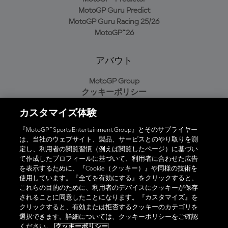
MotoGP Guru Predict
MotoGP Guru Racing 25/26
MotoGP™26
アバウト
MotoGP Group
クッキーポリシー
利用規約
カスタマイズ体験
プライバシーポリシー
購入ポリシー
『MotoGP™ Sports Entertainment Group』とそのサプライヤー
は、当社のウェブサイト、製品、サービスとのやり取りを測
定し、利用者の閲覧習慣（例えば閲覧したページ）に基づい
て作成したプロフィールに基づいて、利用者に合わせた広告
オフィシャルアプリ
を表示するために、『Cookie（クッキー）』や同様の技術を
使用しています。『全てを有効にする』をクリックすると、
これらの目的のために、利用者のデバイスにクッキーが保存
されることに同意したことになります。『カスタマイズ』を
クリックすると、有効または拒否するクッキーのカテゴリを
選択できます。詳細については、クッキーポリシーをご確認
© 2026 MotoGP Sports Entertainment Group. 全著作権所有。全ての
ください。
クッキーポリシー