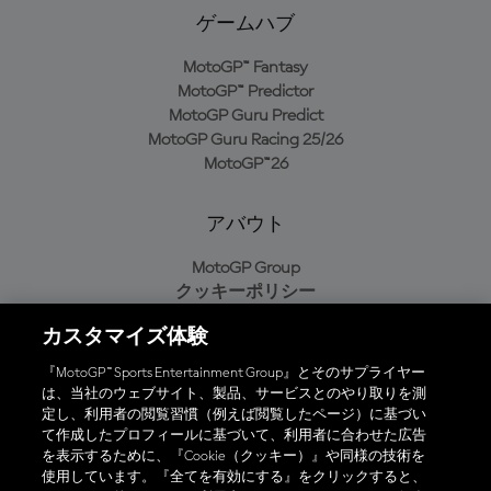
ゲームハブ
MotoGP™ Fantasy
MotoGP™ Predictor
MotoGP Guru Predict
MotoGP Guru Racing 25/26
MotoGP™26
アバウト
MotoGP Group
クッキーポリシー
利用規約
カスタマイズ体験
プライバシーポリシー
購入ポリシー
『MotoGP™ Sports Entertainment Group』とそのサプライヤー
は、当社のウェブサイト、製品、サービスとのやり取りを測
定し、利用者の閲覧習慣（例えば閲覧したページ）に基づい
て作成したプロフィールに基づいて、利用者に合わせた広告
オフィシャルアプリ
を表示するために、『Cookie（クッキー）』や同様の技術を
使用しています。『全てを有効にする』をクリックすると、