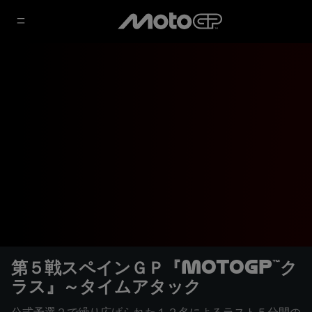
第５戦スペインＧＰ『MotoGP™ク
ラス』～タイムアタック