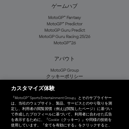
ゲームハブ
MotoGP™ Fantasy
MotoGP™ Predictor
MotoGP Guru Predict
MotoGP Guru Racing 25/26
MotoGP™26
アバウト
MotoGP Group
クッキーポリシー
利用規約
カスタマイズ体験
プライバシーポリシー
購入ポリシー
『MotoGP™ Sports Entertainment Group』とそのサプライヤー
は、当社のウェブサイト、製品、サービスとのやり取りを測
定し、利用者の閲覧習慣（例えば閲覧したページ）に基づい
て作成したプロフィールに基づいて、利用者に合わせた広告
オフィシャルアプリ
を表示するために、『Cookie（クッキー）』や同様の技術を
使用しています。『全てを有効にする』をクリックすると、