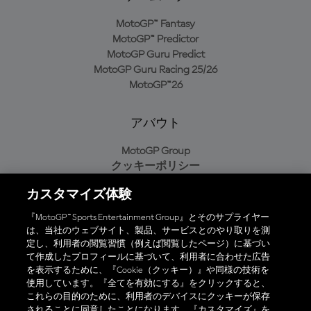
MotoGP™ Fantasy
MotoGP™ Predictor
MotoGP Guru Predict
MotoGP Guru Racing 25/26
MotoGP™26
アバウト
MotoGP Group
クッキーポリシー
利用規約
カスタマイズ体験
プライバシーポリシー
購入ポリシー
『MotoGP™ Sports Entertainment Group』とそのサプライヤー
は、当社のウェブサイト、製品、サービスとのやり取りを測
定し、利用者の閲覧習慣（例えば閲覧したページ）に基づい
て作成したプロフィールに基づいて、利用者に合わせた広告
オフィシャルアプリ
を表示するために、『Cookie（クッキー）』や同様の技術を
使用しています。『全てを有効にする』をクリックすると、
これらの目的のために、利用者のデバイスにクッキーが保存
されることに同意したことになります。『カスタマイズ』を