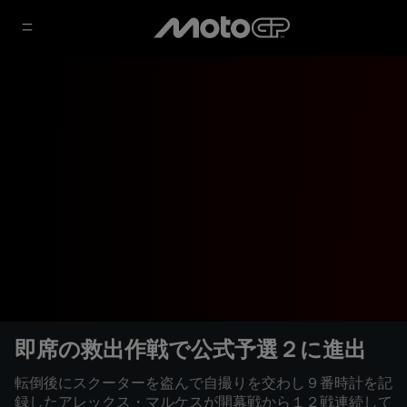
即席の救出作戦で公式予選２に進出
転倒後にスクーターを盗んで自撮りを交わし９番時計を記
録したアレックス・マルケスが開幕戦から１２戦連続して