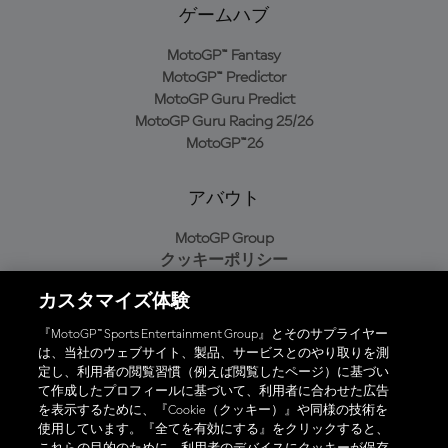
ゲームハブ
MotoGP™ Fantasy
MotoGP™ Predictor
MotoGP Guru Predict
MotoGP Guru Racing 25/26
MotoGP™26
アバウト
MotoGP Group
クッキーポリシー
利用規約
カスタマイズ体験
プライバシーポリシー
購入ポリシー
『MotoGP™ Sports Entertainment Group』とそのサプライヤー
は、当社のウェブサイト、製品、サービスとのやり取りを測
定し、利用者の閲覧習慣（例えば閲覧したページ）に基づい
て作成したプロフィールに基づいて、利用者に合わせた広告
オフィシャルアプリ
を表示するために、『Cookie（クッキー）』や同様の技術を
使用しています。『全てを有効にする』をクリックすると、