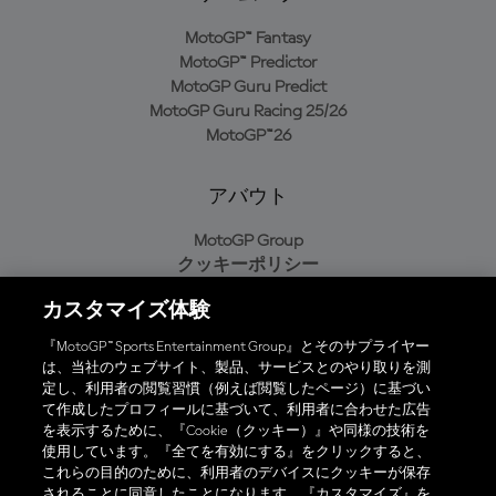
MotoGP™ Fantasy
MotoGP™ Predictor
MotoGP Guru Predict
MotoGP Guru Racing 25/26
MotoGP™26
アバウト
MotoGP Group
クッキーポリシー
利用規約
カスタマイズ体験
プライバシーポリシー
購入ポリシー
『MotoGP™ Sports Entertainment Group』とそのサプライヤー
は、当社のウェブサイト、製品、サービスとのやり取りを測
定し、利用者の閲覧習慣（例えば閲覧したページ）に基づい
て作成したプロフィールに基づいて、利用者に合わせた広告
オフィシャルアプリ
を表示するために、『Cookie（クッキー）』や同様の技術を
使用しています。『全てを有効にする』をクリックすると、
これらの目的のために、利用者のデバイスにクッキーが保存
されることに同意したことになります。『カスタマイズ』を