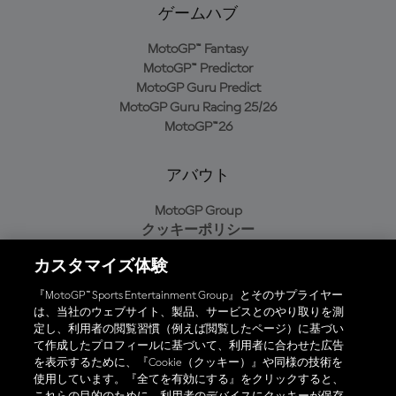
ゲームハブ
MotoGP™ Fantasy
MotoGP™ Predictor
MotoGP Guru Predict
MotoGP Guru Racing 25/26
MotoGP™26
アバウト
MotoGP Group
クッキーポリシー
利用規約
カスタマイズ体験
プライバシーポリシー
購入ポリシー
『MotoGP™ Sports Entertainment Group』とそのサプライヤー
は、当社のウェブサイト、製品、サービスとのやり取りを測
定し、利用者の閲覧習慣（例えば閲覧したページ）に基づい
て作成したプロフィールに基づいて、利用者に合わせた広告
オフィシャルアプリ
を表示するために、『Cookie（クッキー）』や同様の技術を
使用しています。『全てを有効にする』をクリックすると、