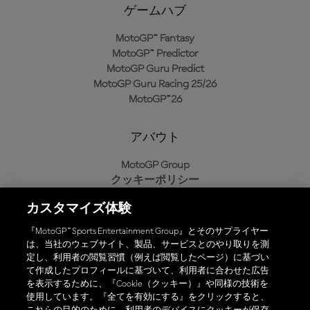
ゲームハブ
MotoGP™ Fantasy
MotoGP™ Predictor
MotoGP Guru Predict
MotoGP Guru Racing 25/26
MotoGP™26
アバウト
MotoGP Group
クッキーポリシー
利用規約
カスタマイズ体験
プライバシーポリシー
購入ポリシー
『MotoGP™ Sports Entertainment Group』とそのサプライヤー
は、当社のウェブサイト、製品、サービスとのやり取りを測
定し、利用者の閲覧習慣（例えば閲覧したページ）に基づい
て作成したプロフィールに基づいて、利用者に合わせた広告
オフィシャルアプリ
を表示するために、『Cookie（クッキー）』や同様の技術を
使用しています。『全てを有効にする』をクリックすると、