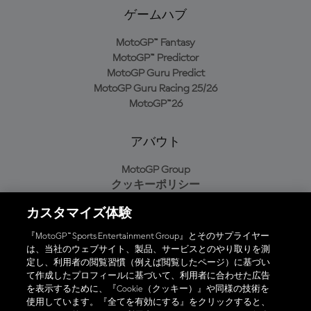
ゲームハブ
MotoGP™ Fantasy
MotoGP™ Predictor
MotoGP Guru Predict
MotoGP Guru Racing 25/26
MotoGP™26
アバウト
MotoGP Group
クッキーポリシー
利用規約
カスタマイズ体験
プライバシーポリシー
購入ポリシー
『MotoGP™ Sports Entertainment Group』とそのサプライヤー
は、当社のウェブサイト、製品、サービスとのやり取りを測
定し、利用者の閲覧習慣（例えば閲覧したページ）に基づい
て作成したプロフィールに基づいて、利用者に合わせた広告
オフィシャルアプリ
を表示するために、『Cookie（クッキー）』や同様の技術を
使用しています。『全てを有効にする』をクリックすると、