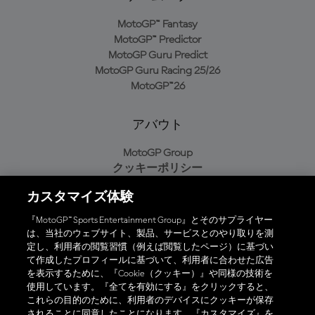
MotoGP™ Fantasy
MotoGP™ Predictor
MotoGP Guru Predict
MotoGP Guru Racing 25/26
MotoGP™26
アバウト
MotoGP Group
クッキーポリシー
利用規約
カスタマイズ体験
プライバシーポリシー
購入ポリシー
『MotoGP™ Sports Entertainment Group』とそのサプライヤー
は、当社のウェブサイト、製品、サービスとのやり取りを測
定し、利用者の閲覧習慣（例えば閲覧したページ）に基づい
て作成したプロフィールに基づいて、利用者に合わせた広告
オフィシャルアプリ
を表示するために、『Cookie（クッキー）』や同様の技術を
使用しています。『全てを有効にする』をクリックすると、
これらの目的のために、利用者のデバイスにクッキーが保存
されることに同意したことになります。『カスタマイズ』を