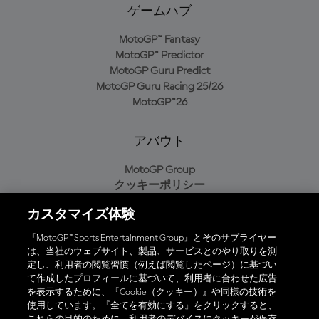
ゲームハブ
MotoGP™ Fantasy
MotoGP™ Predictor
MotoGP Guru Predict
MotoGP Guru Racing 25/26
MotoGP™26
アバウト
MotoGP Group
クッキーポリシー
利用規約
カスタマイズ体験
プライバシーポリシー
購入ポリシー
『MotoGP™ Sports Entertainment Group』とそのサプライヤー
は、当社のウェブサイト、製品、サービスとのやり取りを測
定し、利用者の閲覧習慣（例えば閲覧したページ）に基づい
て作成したプロフィールに基づいて、利用者に合わせた広告
オフィシャルアプリ
を表示するために、『Cookie（クッキー）』や同様の技術を
使用しています。『全てを有効にする』をクリックすると、