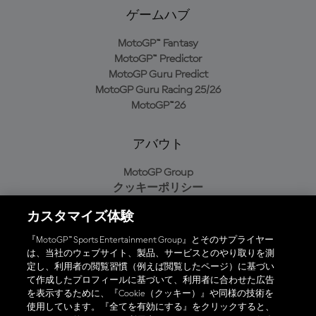
ゲームハブ
MotoGP™ Fantasy
MotoGP™ Predictor
MotoGP Guru Predict
MotoGP Guru Racing 25/26
MotoGP™26
アバウト
MotoGP Group
クッキーポリシー
利用規約
カスタマイズ体験
プライバシーポリシー
購入ポリシー
『MotoGP™ Sports Entertainment Group』とそのサプライヤー
は、当社のウェブサイト、製品、サービスとのやり取りを測
定し、利用者の閲覧習慣（例えば閲覧したページ）に基づい
て作成したプロフィールに基づいて、利用者に合わせた広告
オフィシャルアプリ
を表示するために、『Cookie（クッキー）』や同様の技術を
使用しています。『全てを有効にする』をクリックすると、