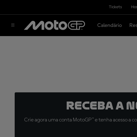
Tickets
Hos
Calendário
Res
Receba a 
Crie agora uma conta MotoGP™ e tenha acesso a con