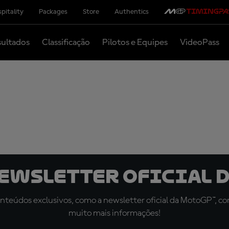
pitality
Packages
Store
Authentics
ultados
Classificação
Pilotos e Equipes
VideoPass
newsletter oficial d
teúdos exclusivos, como a newsletter oficial da MotoGP™, com 
muito mais informações!