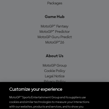
Packages
Game Hub
MotoGP™ Fantasy
MotoGP™ Predictor
MotoGP Guru Predict
MotoGP™26
About Us
MotoGP Group
Cookie Policy
Legal Notice
Privacy Policy
Purchase Policy
Customize your experience
MotoGP™ Sports Entertainment Group and its suppliers use
cookies and similar technologies to measure your interactions
with our websites, products and services, and to show you
Baixe o aplicativo oficial da MotoGP™