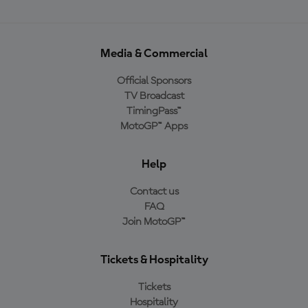
Media & Commercial
Official Sponsors
TV Broadcast
TimingPass™
MotoGP™ Apps
Help
Contact us
FAQ
Join MotoGP™
Tickets & Hospitality
Tickets
Hospitality