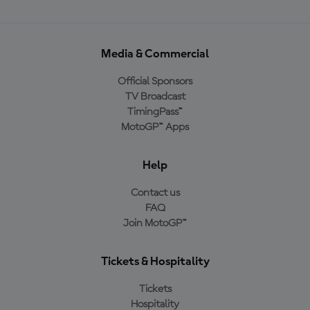
Media & Commercial
Official Sponsors
TV Broadcast
TimingPass™
MotoGP™ Apps
Help
Contact us
FAQ
Join MotoGP™
Tickets & Hospitality
Tickets
Hospitality