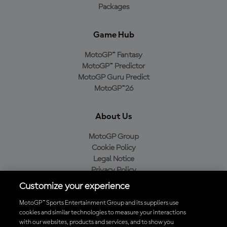
Packages
Game Hub
MotoGP™ Fantasy
MotoGP™ Predictor
MotoGP Guru Predict
MotoGP™26
About Us
MotoGP Group
Cookie Policy
Legal Notice
Privacy Policy
Purchase Policy
Customize your experience
MotoGP™ Sports Entertainment Group and its suppliers use
cookies and similar technologies to measure your interactions
with our websites, products and services, and to show you
Baixe o aplicativo oficial da MotoGP™