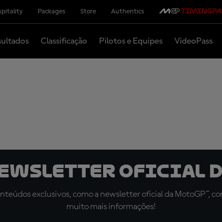
pitality
Packages
Store
Authentics
ultados
Classificação
Pilotos e Equipes
VideoPass
newsletter oficial d
teúdos exclusivos, como a newsletter oficial da MotoGP™, com 
muito mais informações!