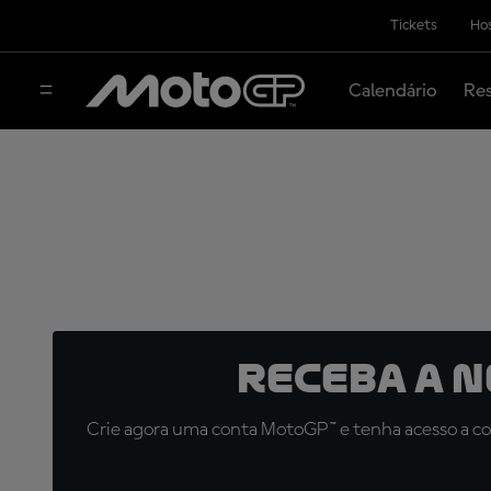
Tickets
Hos
Calendário
Res
Receba a 
Crie agora uma conta MotoGP™ e tenha acesso a con