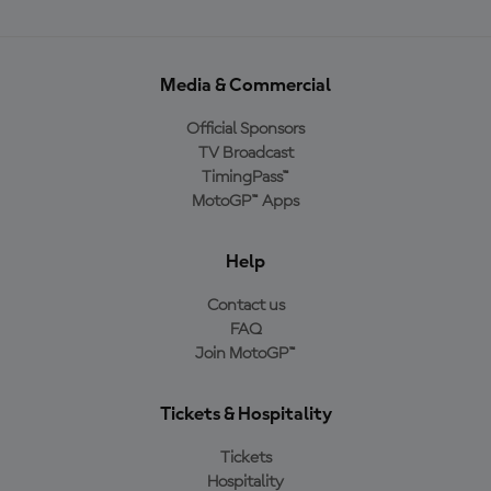
Media & Commercial
Official Sponsors
TV Broadcast
TimingPass™
MotoGP™ Apps
Help
Contact us
FAQ
Join MotoGP™
Tickets & Hospitality
Tickets
Hospitality