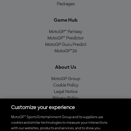
Packages
Game Hub
MotoGP™ Fantasy
MotoGP™ Predictor
MotoGP Guru Predict
MotoGP™26
About Us
MotoGP Group
Cookie Policy
Legal Notice
Privacy Policy
Purchase Policy
Customize your experience
MotoGP™ Sports Entertainment Group and its suppliers use
cookies and similar technologies to measure your interactions
with our websites, products and services, and to show you
Baixe o aplicativo oficial da MotoGP™