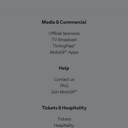
Media & Commercial
Official Sponsors
TV Broadcast
TimingPass™
MotoGP™ Apps
Help
Contact us
FAQ
Join MotoGP™
Tickets & Hospitality
Tickets
Hospitality