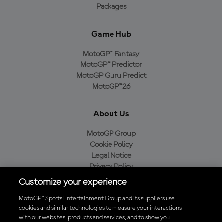
Packages
Game Hub
MotoGP™ Fantasy
MotoGP™ Predictor
MotoGP Guru Predict
MotoGP™26
About Us
MotoGP Group
Cookie Policy
Legal Notice
Privacy Policy
Purchase Policy
Customize your experience
MotoGP™ Sports Entertainment Group and its suppliers use
cookies and similar technologies to measure your interactions
with our websites, products and services, and to show you
Baixe o aplicativo oficial da MotoGP™