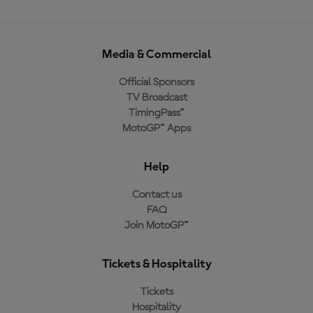
Media & Commercial
Official Sponsors
TV Broadcast
TimingPass™
MotoGP™ Apps
Help
Contact us
FAQ
Join MotoGP™
Tickets & Hospitality
Tickets
Hospitality