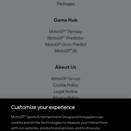
Packages
Game Hub
MotoGP™ Fantasy
MotoGP™ Predictor
MotoGP Guru Predict
MotoGP™26
About Us
MotoGP Group
Cookie Policy
Legal Notice
Privacy Policy
Purchase Policy
Customize your experience
MotoGP™ Sports Entertainment Group and its suppliers use
cookies and similar technologies to measure your interactions
with our websites, products and services, and to show you
Baixe o aplicativo oficial da MotoGP™