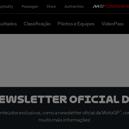
pitality
Packages
Store
Authentics
ultados
Classificação
Pilotos e Equipes
VideoPass
newsletter oficial d
teúdos exclusivos, como a newsletter oficial da MotoGP™, com 
muito mais informações!