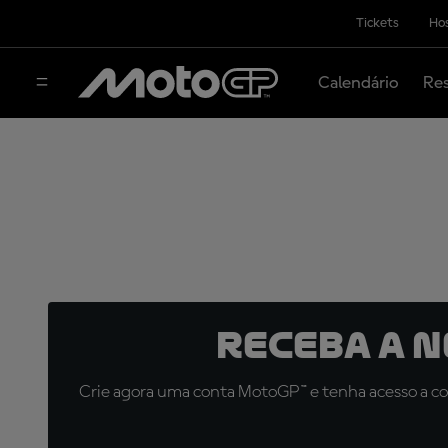
Tickets
Hos
Calendário
Res
Receba a 
Crie agora uma conta MotoGP™ e tenha acesso a con