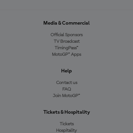
Media & Commercial
Official Sponsors
TV Broadcast
TimingPass™
MotoGP™ Apps
Help
Contact us
FAQ
Join MotoGP™
Tickets & Hospitality
Tickets
Hospitality