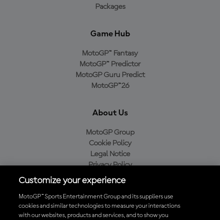
Packages
Game Hub
MotoGP™ Fantasy
MotoGP™ Predictor
MotoGP Guru Predict
MotoGP™26
About Us
MotoGP Group
Cookie Policy
Legal Notice
Privacy Policy
Purchase Policy
Customize your experience
MotoGP™ Sports Entertainment Group and its suppliers use
cookies and similar technologies to measure your interactions
with our websites, products and services, and to show you
Baixe o aplicativo oficial da MotoGP™