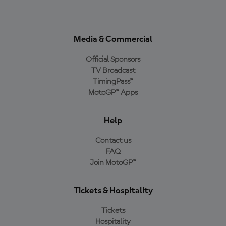
Media & Commercial
Official Sponsors
TV Broadcast
TimingPass™
MotoGP™ Apps
Help
Contact us
FAQ
Join MotoGP™
Tickets & Hospitality
Tickets
Hospitality