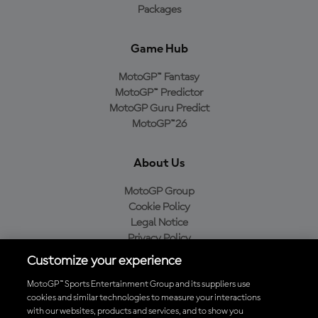
Packages
Game Hub
MotoGP™ Fantasy
MotoGP™ Predictor
MotoGP Guru Predict
MotoGP™26
About Us
MotoGP Group
Cookie Policy
Legal Notice
Privacy Policy
Purchase Policy
Customize your experience
MotoGP™ Sports Entertainment Group and its suppliers use
cookies and similar technologies to measure your interactions
with our websites, products and services, and to show you
Baixe o aplicativo oficial da MotoGP™