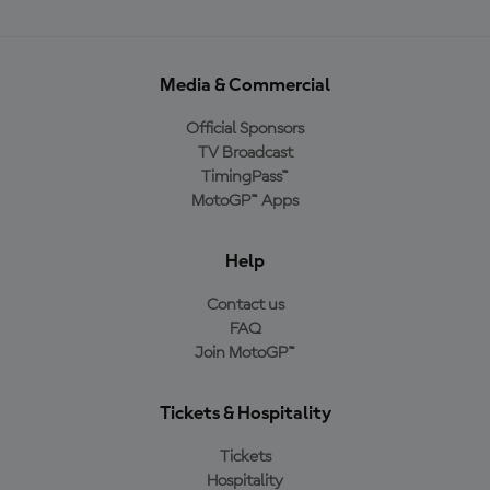
Media & Commercial
Official Sponsors
TV Broadcast
TimingPass™
MotoGP™ Apps
Help
Contact us
FAQ
Join MotoGP™
Tickets & Hospitality
Tickets
Hospitality