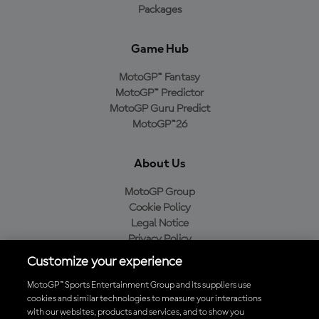
Packages
Game Hub
MotoGP™ Fantasy
MotoGP™ Predictor
MotoGP Guru Predict
MotoGP™26
About Us
MotoGP Group
Cookie Policy
Legal Notice
Privacy Policy
Purchase Policy
Customize your experience
MotoGP™ Sports Entertainment Group and its suppliers use
cookies and similar technologies to measure your interactions
with our websites, products and services, and to show you
Baixe o aplicativo oficial da MotoGP™