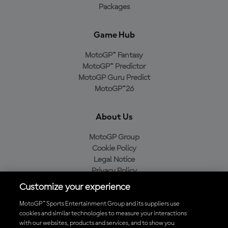
Packages
Game Hub
MotoGP™ Fantasy
MotoGP™ Predictor
MotoGP Guru Predict
MotoGP™26
About Us
MotoGP Group
Cookie Policy
Legal Notice
Privacy Policy
Purchase Policy
Customize your experience
MotoGP™ Sports Entertainment Group and its suppliers use
cookies and similar technologies to measure your interactions
with our websites, products and services, and to show you
Baixe o aplicativo oficial da MotoGP™