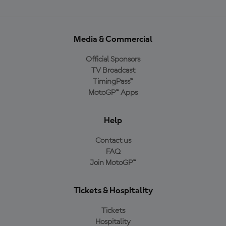
Media & Commercial
Official Sponsors
TV Broadcast
TimingPass™
MotoGP™ Apps
Help
Contact us
FAQ
Join MotoGP™
Tickets & Hospitality
Tickets
Hospitality