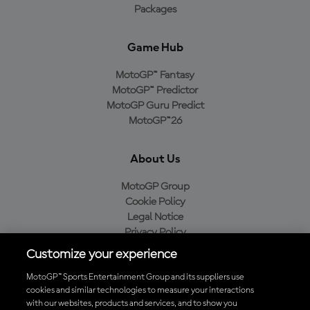
Packages
Game Hub
MotoGP™ Fantasy
MotoGP™ Predictor
MotoGP Guru Predict
MotoGP™26
About Us
MotoGP Group
Cookie Policy
Legal Notice
Privacy Policy
Purchase Policy
Customize your experience
MotoGP™ Sports Entertainment Group and its suppliers use
cookies and similar technologies to measure your interactions
with our websites, products and services, and to show you
Baixe o aplicativo oficial da MotoGP™