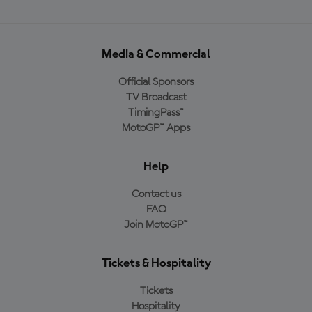
Media & Commercial
Official Sponsors
TV Broadcast
TimingPass™
MotoGP™ Apps
Help
Contact us
FAQ
Join MotoGP™
Tickets & Hospitality
Tickets
Hospitality