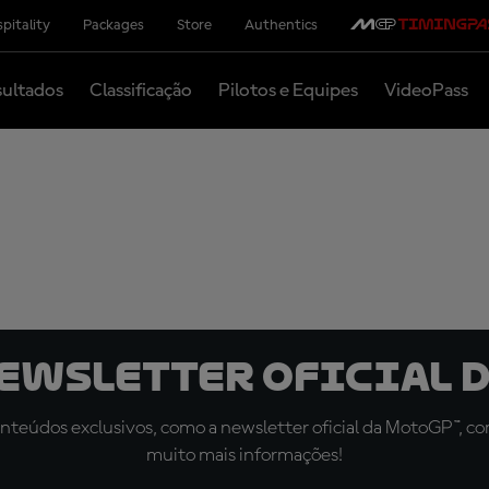
pitality
Packages
Store
Authentics
ultados
Classificação
Pilotos e Equipes
VideoPass
newsletter oficial d
teúdos exclusivos, como a newsletter oficial da MotoGP™, com 
muito mais informações!