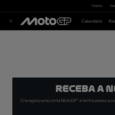
Tickets
Hos
Calendário
Res
Receba a 
Crie agora uma conta MotoGP™ e tenha acesso a con